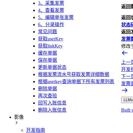
3、采集发票
返回
4、查看发票
5、编辑单张发票
返回状
6、分录操作
状态
常见问题
返回发
获取userKey
发票
获取linkKey
修改
缓存单据
保存单据
上一
更新单据状态
开发
根据发票流水号获取发票详细数据
下一
根据userkey查询单据下所有发票列表
发票
删除单据
再次查验
LLMs.
回写入账信息
删除入账信息
Built 
影像
开发指南