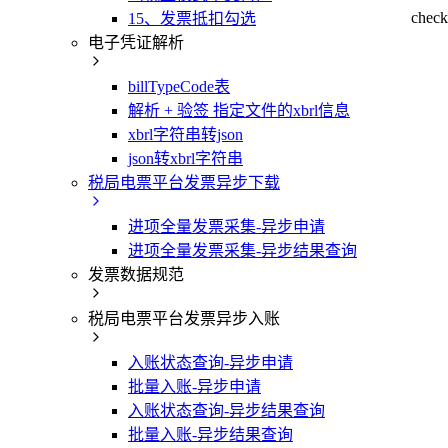
chec
15、发票抵扣勾选
电子凭证解析
billTypeCode表
解析 + 验签 指定文件的xbrl信息
xbrl字符串转json
json转xbrl字符串
税局电票平台发票异步下载
进项全量发票采集-异步申请
进项全量发票采集-异步结果查询
发票数据规范
税局电票平台发票异步入账
入账状态查询-异步申请
批量入账-异步申请
入账状态查询-异步结果查询
批量入账-异步结果查询