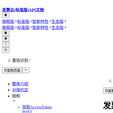
发票云(标准版)API文档
旗舰版
标准版
智能特性
生态版
旗舰版
标准版
智能特性
生态版
查验识别
复制页面
整体介绍
对接约定
复
授权
发
获取AccessToken
POST