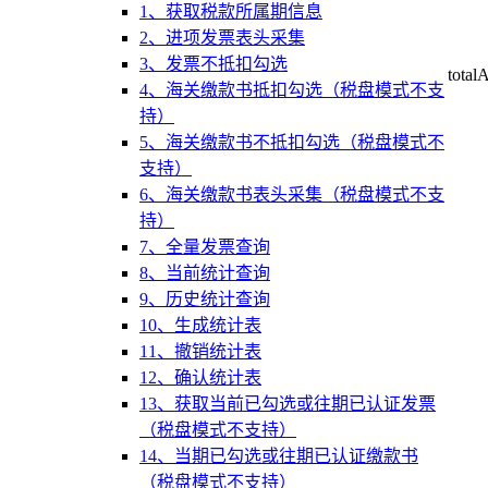
1、获取税款所属期信息
2、进项发票表头采集
3、发票不抵扣勾选
total
4、海关缴款书抵扣勾选（税盘模式不支
持）
5、海关缴款书不抵扣勾选（税盘模式不
支持）
6、海关缴款书表头采集（税盘模式不支
持）
7、全量发票查询
8、当前统计查询
9、历史统计查询
10、生成统计表
11、撤销统计表
12、确认统计表
13、获取当前已勾选或往期已认证发票
（税盘模式不支持）
14、当期已勾选或往期已认证缴款书
（税盘模式不支持）