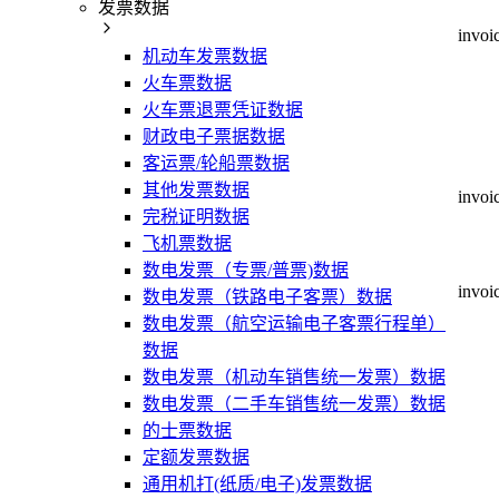
发票数据
invoi
机动车发票数据
火车票数据
火车票退票凭证数据
财政电子票据数据
客运票/轮船票数据
其他发票数据
invoi
完税证明数据
飞机票数据
数电发票（专票/普票)数据
invoi
数电发票（铁路电子客票）数据
数电发票（航空运输电子客票行程单）
数据
数电发票（机动车销售统一发票）数据
数电发票（二手车销售统一发票）数据
的士票数据
定额发票数据
通用机打(纸质/电子)发票数据