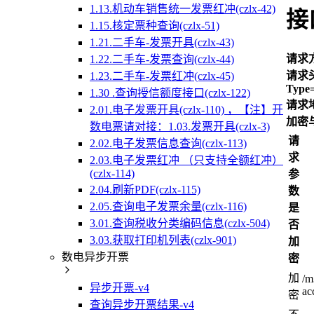
1.13.机动车销售统一发票红冲(czlx-42)
接
1.15.核定票种查询(czlx-51)
1.21.二手车-发票开具(czlx-43)
请求
1.22.二手车-发票查询(czlx-44)
请求头h
1.23.二手车-发票红冲(czlx-45)
Type=
1.30 .查询授信额度接口(czlx-122)
请求
2.01.电子发票开具(czlx-110) ，【注】开
加密
数电票请对接：1.03.发票开具(czlx-3)
请
2.02.电子发票信息查询(czlx-113)
求
2.03.电子发票红冲 （只支持全额红冲）
(czlx-114)
参
2.04.刷新PDF(czlx-115)
数
2.05.查询电子发票余量(czlx-116)
是
3.01.查询税收分类编码信息(czlx-504)
否
3.03.获取打印机列表(czlx-901)
加
数电异步开票
密
加
/m
异步开票-v4
ac
密
查询异步开票结果-v4