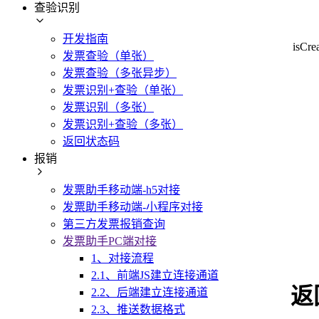
查验识别
开发指南
isCre
发票查验（单张）
发票查验（多张异步）
发票识别+查验（单张）
发票识别（多张）
发票识别+查验（多张）
返回状态码
报销
发票助手移动端-h5对接
发票助手移动端-小程序对接
第三方发票报销查询
发票助手PC端对接
1、对接流程
2.1、前端JS建立连接通道
返
2.2、后端建立连接通道
2.3、推送数据格式