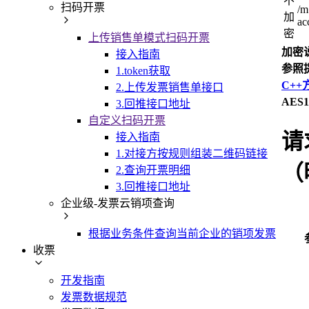
不
扫码开票
/m
加
ac
密
上传销售单模式扫码开票
加密
接入指南
参照
1.token获取
C++
2.上传发票销售单接口
AES
3.回推接口地址
自定义扫码开票
请
接入指南
1.对接方按规则组装二维码链接
（
2.查询开票明细
3.回推接口地址
企业级-发票云销项查询
根据业务条件查询当前企业的销项发票
收票
开发指南
发票数据规范