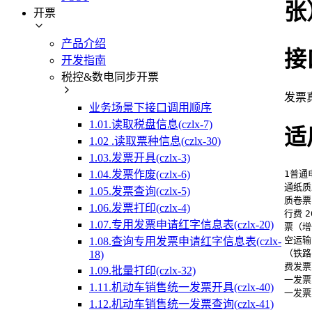
张
开票
产品介绍
接
开发指南
税控&数电同步开票
发票
业务场景下接口调用顺序
1.01.读取税盘信息(czlx-7)
适
1.02 .读取票种信息(czlx-30)
1.03.发票开具(czlx-3)
1.04.发票作废(czlx-6)
1普通
通纸质
1.05.发票查询(czlx-5)
质卷票
1.06.发票打印(czlx-4)
行费
1.07.专用发票申请红字信息表(czlx-20)
票（增
空运输
1.08.查询专用发票申请红字信息表(czlx-
（铁路
18)
费发票
1.09.批量打印(czlx-32)
一发票
1.11.机动车销售统一发票开具(czlx-40)
一发票
1.12.机动车销售统一发票查询(czlx-41)